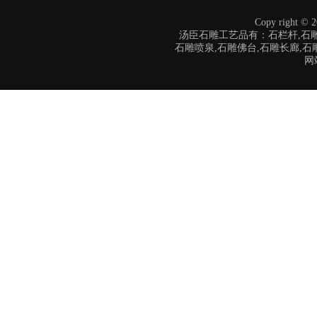
Copy right
汤臣石雕工艺品有：石栏杆,石雕
石雕喷泉,石雕佛台,石雕长廊,石
网