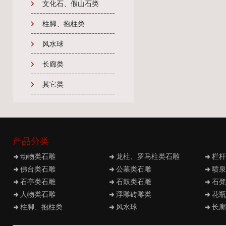
文化石、假山石类
柱脚、抱柱类
风水球
长廊类
其它类
产品分类
动物类石雕
龙柱、罗马柱类石雕
栏杆
佛台类石雕
公墓类石雕
喷泉
石亭类石雕
石鼓类石雕
石凳
人物类石雕
浮雕砖雕类
花瓶
柱脚、抱柱类
风水球
长廊