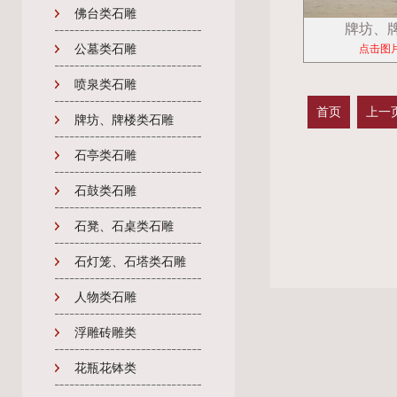
佛台类石雕
牌坊、
公墓类石雕
点击图
喷泉类石雕
首页
上一
牌坊、牌楼类石雕
石亭类石雕
石鼓类石雕
石凳、石桌类石雕
石灯笼、石塔类石雕
人物类石雕
浮雕砖雕类
花瓶花钵类